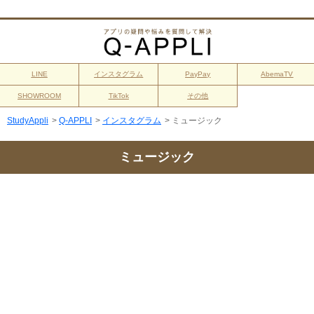
LINE
インスタグラム
PayPay
AbemaTV
SHOWROOM
TikTok
その他
StudyAppli
>
Q-APPLI
>
インスタグラム
>
ミュージック
ミュージック