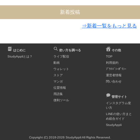
新着投稿
⇒新着一覧をもっと見る
はじめに
使い方を調べる
その他
StudyAppliとは？
ライブ配信
TOP
動画
利用規約
ウォレット
ﾌﾟﾗｲﾊﾞｼｰﾎﾟﾘｼｰ
ストア
運営者情報
マンガ
問い合わせ
位置情報
用語集
管理サイト
便利ツール
インスタグラム使
い方
LINEの使い方まと
め総合ガイド
StudyAppli
Copyright (C) 2018-2026 StudyAppli All Rights Reserved.