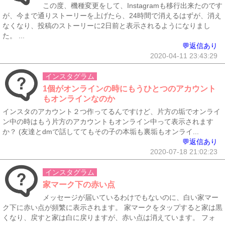
この度、機種変更をして、Instagramも移行出来たのです
が、今まで通りストーリーを上げたら、24時間で消えるはずが、消え
なくなり、投稿のストーリーに2日前と表示されるようになりまし
た。 ...
💬返信あり
2020-04-11 23:43:29
インスタグラム
1個がオンラインの時にもうひとつのアカウント
もオンラインなのか
インスタのアカウント２つ作ってるんですけど、片方の垢でオンライ
ン中の時はもう片方のアカウントもオンライン中って表示されます
か？ (友達とdmで話しててもその子の本垢も裏垢もオンライ...
💬返信あり
2020-07-18 21:02:23
インスタグラム
家マーク下の赤い点
メッセージが届いているわけでもないのに、白い家マー
ク下に赤い点が頻繁に表示されます。 家マークをタップすると家は黒
くなり、戻すと家は白に戻りますが、赤い点は消えています。 フォ