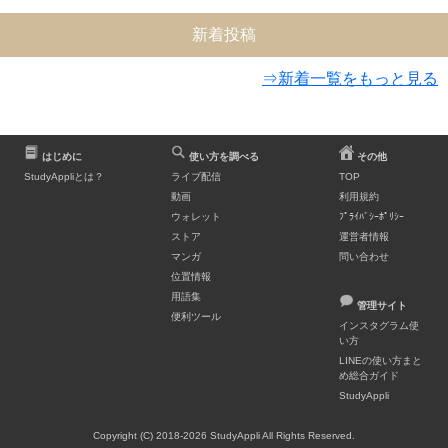
新着投稿
⇒新着一覧をもっと見る
はじめに
使い方を調べる
その他
StudyAppliとは？
ライブ配信
TOP
動画
利用規約
ウォレット
ﾌﾟﾗｲﾊﾞｼｰﾎﾟﾘｼｰ
ストア
運営者情報
マンガ
問い合わせ
位置情報
用語集
管理サイト
便利ツール
インスタグラム使
い方
LINEの使い方まと
め総合ガイド
StudyAppli
Copyright (C) 2018-2026 StudyAppli All Rights Reserved.