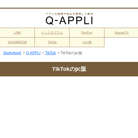
LINE
インスタグラム
PayPay
AbemaTV
SHOWROOM
TikTok
その他
StudyAppli
>
Q-APPLI
>
TikTok
>
TikTokの㍶版
TikTokの㍶版