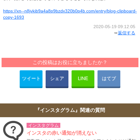
https://xn--n8jvkib9a4a8p9bzdx320b0p4b.com/entry/blog-clipboard-
copy-1693
2020-05-19 09:12:05
➥
返信する
この投稿はお役に立ちましたか？
ツイート
シェア
LINE
はてブ
『インスタグラム』関連の質問
インスタグラム
インスタの赤い通知が消えない