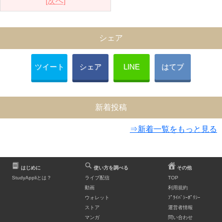
[次へ]
シェア
ツイート
シェア
LINE
はてブ
新着投稿
⇒新着一覧をもっと見る
はじめに
使い方を調べる
その他
StudyAppliとは？
ライブ配信
TOP
動画
利用規約
ウォレット
ﾌﾟﾗｲﾊﾞｼｰﾎﾟﾘｼｰ
ストア
運営者情報
マンガ
問い合わせ