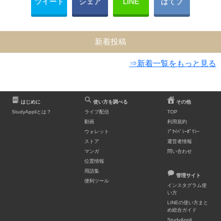
ツイート
シェア
LINE
はてブ
新着投稿
⇒新着一覧をもっと見る
はじめに
使い方を調べる
その他
StudyAppliとは？
ライブ配信
TOP
動画
利用規約
ウォレット
ﾌﾟﾗｲﾊﾞｼｰﾎﾟﾘｼｰ
ストア
運営者情報
マンガ
問い合わせ
位置情報
用語集
管理サイト
便利ツール
インスタグラム使
い方
LINEの使い方まと
め総合ガイド
StudyAppli