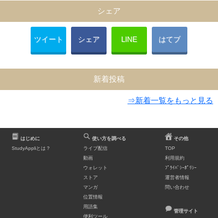
シェア
ツイート
シェア
LINE
はてブ
新着投稿
⇒新着一覧をもっと見る
はじめに
使い方を調べる
その他
StudyAppliとは？
ライブ配信
TOP
動画
利用規約
ウォレット
ﾌﾟﾗｲﾊﾞｼｰﾎﾟﾘｼｰ
ストア
運営者情報
マンガ
問い合わせ
位置情報
用語集
管理サイト
便利ツール