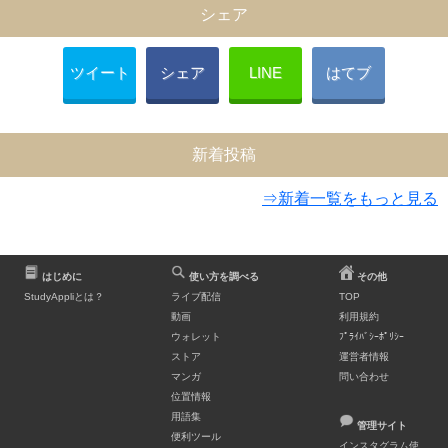
シェア
ツイート
シェア
LINE
はてブ
新着投稿
⇒新着一覧をもっと見る
はじめに
使い方を調べる
その他
StudyAppliとは？
ライブ配信
TOP
動画
利用規約
ウォレット
ﾌﾟﾗｲﾊﾞｼｰﾎﾟﾘｼｰ
ストア
運営者情報
マンガ
問い合わせ
位置情報
用語集
管理サイト
便利ツール
インスタグラム使