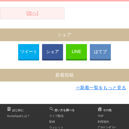
[次へ]
シェア
ツイート
シェア
LINE
はてブ
新着投稿
⇒新着一覧をもっと見る
はじめに
使い方を調べる
その他
StudyAppliとは？
ライブ配信
TOP
動画
利用規約
ウォレット
ﾌﾟﾗｲﾊﾞｼｰﾎﾟﾘｼｰ