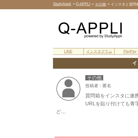
StudyAppli
>
Q-APPLI
>
その他
>
インスタと質問
LINE
インスタグラム
PayPay
イ
その他
投稿者：匿名
質問箱をインスタに連
URLを貼り付けても
ど…