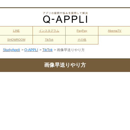
LINE
インスタグラム
PayPay
AbemaTV
SHOWROOM
TikTok
その他
StudyAppli
>
Q-APPLI
>
TikTok
>
画像早送りやり方
画像早送りやり方