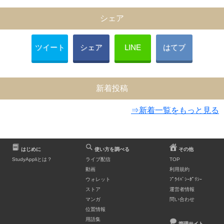
シェア
ツイート
シェア
LINE
はてブ
新着投稿
⇒新着一覧をもっと見る
はじめに
使い方を調べる
その他
StudyAppliとは？
ライブ配信
TOP
動画
利用規約
ウォレット
ﾌﾟﾗｲﾊﾞｼｰﾎﾟﾘｼｰ
ストア
運営者情報
マンガ
問い合わせ
位置情報
用語集
管理サイト