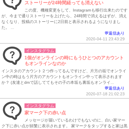
ストーリーが24時間経っても消えない
この度、機種変更をして、Instagramも移行出来たのです
が、今まで通りストーリーを上げたら、24時間で消えるはずが、消え
なくなり、投稿のストーリーに2日前と表示されるようになりまし
た。 ...
💬返信あり
2020-04-11 23:43:29
インスタグラム
1個がオンラインの時にもうひとつのアカウント
もオンラインなのか
インスタのアカウント２つ作ってるんですけど、片方の垢でオンライ
ン中の時はもう片方のアカウントもオンライン中って表示されます
か？ (友達とdmで話しててもその子の本垢も裏垢もオンライ...
💬返信あり
2020-07-18 21:02:23
インスタグラム
家マーク下の赤い点
メッセージが届いているわけでもないのに、白い家マー
ク下に赤い点が頻繁に表示されます。 家マークをタップすると家は黒