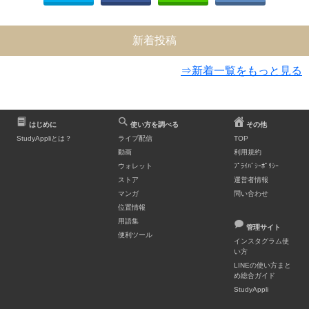
新着投稿
⇒新着一覧をもっと見る
はじめに
使い方を調べる
その他
StudyAppliとは？
ライブ配信
TOP
動画
利用規約
ウォレット
ﾌﾟﾗｲﾊﾞｼｰﾎﾟﾘｼｰ
ストア
運営者情報
マンガ
問い合わせ
位置情報
用語集
管理サイト
便利ツール
インスタグラム使
い方
LINEの使い方まと
め総合ガイド
StudyAppli