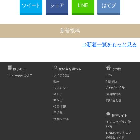
ツイート
シェア
LINE
はてブ
新着投稿
⇒新着一覧をもっと見る
はじめに
使い方を調べる
その他
StudyAppliとは？
ライブ配信
TOP
動画
利用規約
ウォレット
ﾌﾟﾗｲﾊﾞｼｰﾎﾟﾘｼｰ
ストア
運営者情報
マンガ
問い合わせ
位置情報
用語集
管理サイト
便利ツール
インスタグラム使
い方
LINEの使い方まと
め総合ガイド