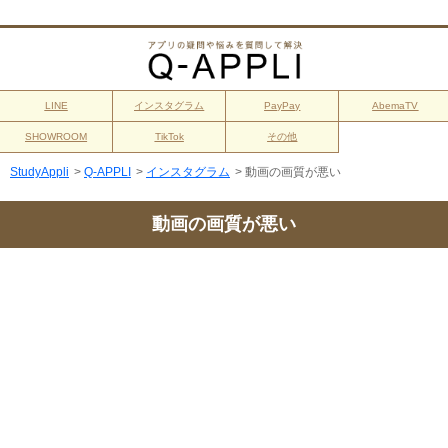
LINE
インスタグラム
PayPay
AbemaTV
SHOWROOM
TikTok
その他
StudyAppli
>
Q-APPLI
>
インスタグラム
>
動画の画質が悪い
動画の画質が悪い