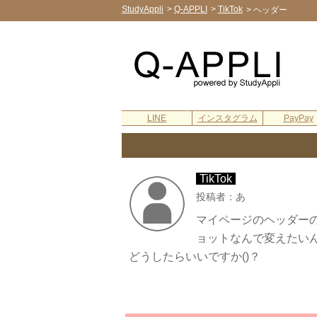
StudyAppli
>
Q-APPLI
>
TikTok
>
ヘッダー
LINE
インスタグラム
PayPay
TikTok
投稿者：あ
マイページのヘッダー
ョットなんで変えたい
どうしたらいいですか()？