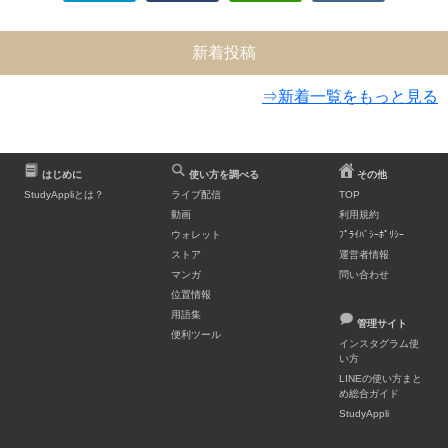
新着投稿
⇒新着一覧をもっと見る
はじめに
使い方を調べる
その他
StudyAppliとは？
ライブ配信
TOP
動画
利用規約
ウォレット
ﾌﾟﾗｲﾊﾞｼｰﾎﾟﾘｼｰ
ストア
運営者情報
マンガ
問い合わせ
位置情報
用語集
管理サイト
便利ツール
インスタグラム使
い方
LINEの使い方まと
め総合ガイド
StudyAppli