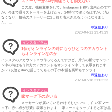
ストーリーが24時間経っても消えない
この度、機種変更をして、Instagramも移行出来たのです
が、今まで通りストーリーを上げたら、24時間で消えるはずが、消え
なくなり、投稿のストーリーに2日前と表示されるようになりまし
た。 ...
💬返信あり
2020-04-11 23:43:29
インスタグラム
1個がオンラインの時にもうひとつのアカウント
もオンラインなのか
インスタのアカウント２つ作ってるんですけど、片方の垢でオンライ
ン中の時はもう片方のアカウントもオンライン中って表示されます
か？ (友達とdmで話しててもその子の本垢も裏垢もオンライ...
💬返信あり
2020-07-18 21:02:23
インスタグラム
家マーク下の赤い点
メッセージが届いているわけでもないのに、白い家マー
ク下に赤い点が頻繁に表示されます。 家マークをタップすると家は黒