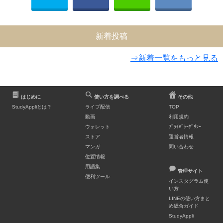
新着投稿
⇒新着一覧をもっと見る
はじめに
使い方を調べる
その他
StudyAppliとは？
ライブ配信
TOP
動画
利用規約
ウォレット
ﾌﾟﾗｲﾊﾞｼｰﾎﾟﾘｼｰ
ストア
運営者情報
マンガ
問い合わせ
位置情報
用語集
管理サイト
便利ツール
インスタグラム使
い方
LINEの使い方まと
め総合ガイド
StudyAppli