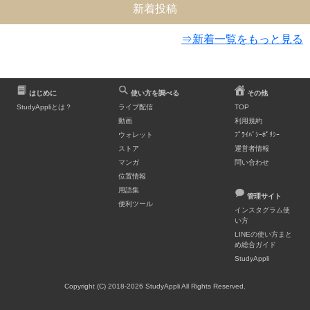
新着投稿
⇒新着一覧をもっと見る
はじめに
使い方を調べる
その他
StudyAppliとは？
ライブ配信
TOP
動画
利用規約
ウォレット
ﾌﾟﾗｲﾊﾞｼｰﾎﾟﾘｼｰ
ストア
運営者情報
マンガ
問い合わせ
位置情報
用語集
管理サイト
便利ツール
インスタグラム使
い方
LINEの使い方まと
め総合ガイド
StudyAppli
Copyright (C) 2018-2026 StudyAppli All Rights Reserved.