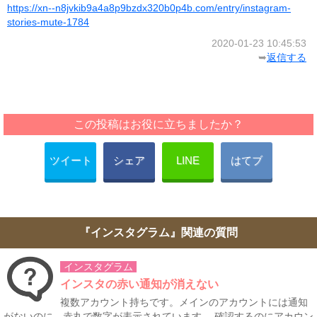
https://xn--n8jvkib9a4a8p9bzdx320b0p4b.com/entry/instagram-
stories-mute-1784
2020-01-23 10:45:53
➥
返信する
この投稿はお役に立ちましたか？
ツイート
シェア
LINE
はてブ
『インスタグラム』関連の質問
インスタグラム
インスタの赤い通知が消えない
複数アカウント持ちです。メインのアカウントには通知
がないのに、赤丸で数字が表示されています。 確認するのにアカウン