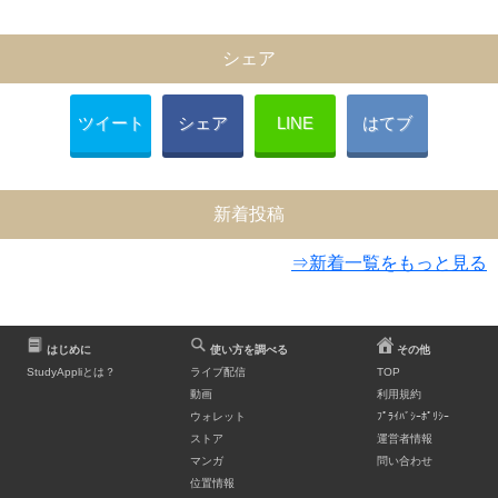
シェア
ツイート
シェア
LINE
はてブ
新着投稿
⇒新着一覧をもっと見る
はじめに
使い方を調べる
その他
StudyAppliとは？
ライブ配信
TOP
動画
利用規約
ウォレット
ﾌﾟﾗｲﾊﾞｼｰﾎﾟﾘｼｰ
ストア
運営者情報
マンガ
問い合わせ
位置情報