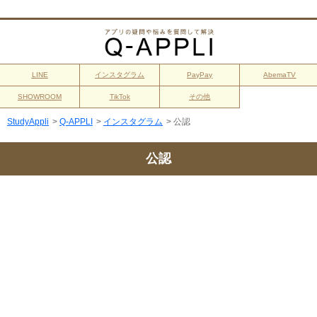
LINE
インスタグラム
PayPay
AbemaTV
SHOWROOM
TikTok
その他
StudyAppli
>
Q-APPLI
>
インスタグラム
>
公認
公認