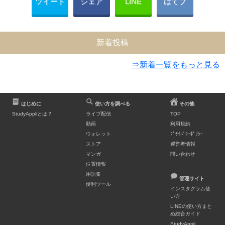
ツイート
シェア
LINE
はてブ
新着投稿
⇒新着一覧をもっと見る
はじめに
使い方を調べる
その他
StudyAppliとは？
ライブ配信
TOP
動画
利用規約
ウォレット
ﾌﾟﾗｲﾊﾞｼｰﾎﾟﾘｼｰ
ストア
運営者情報
マンガ
問い合わせ
位置情報
用語集
管理サイト
便利ツール
インスタグラム使
い方
LINEの使い方まと
め総合ガイド
StudyAppli