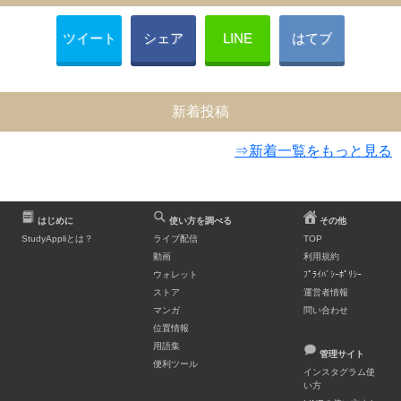
ツイート
シェア
LINE
はてブ
新着投稿
⇒新着一覧をもっと見る
はじめに
使い方を調べる
その他
StudyAppliとは？
ライブ配信
TOP
動画
利用規約
ウォレット
ﾌﾟﾗｲﾊﾞｼｰﾎﾟﾘｼｰ
ストア
運営者情報
マンガ
問い合わせ
位置情報
用語集
管理サイト
便利ツール
インスタグラム使
い方