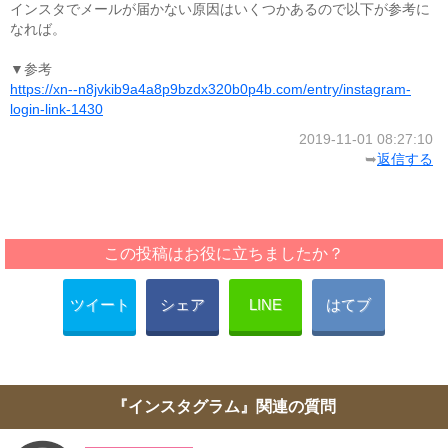
インスタでメールが届かない原因はいくつかあるので以下が参考に
なれば。
▼参考
https://xn--n8jvkib9a4a8p9bzdx320b0p4b.com/entry/instagram-
login-link-1430
2019-11-01 08:27:10
➥
返信する
この投稿はお役に立ちましたか？
ツイート
シェア
LINE
はてブ
『インスタグラム』関連の質問