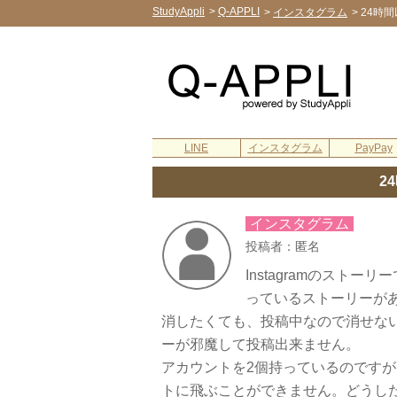
StudyAppli
>
Q-APPLI
>
インスタグラム
>
24時
LINE
インスタグラム
PayPay
2
インスタグラム
投稿者：匿名
Instagramのスト
っているストーリーが
消したくても、投稿中なので消せな
ーが邪魔して投稿出来ません。
アカウントを2個持っているのです
トに飛ぶことができません。どうし