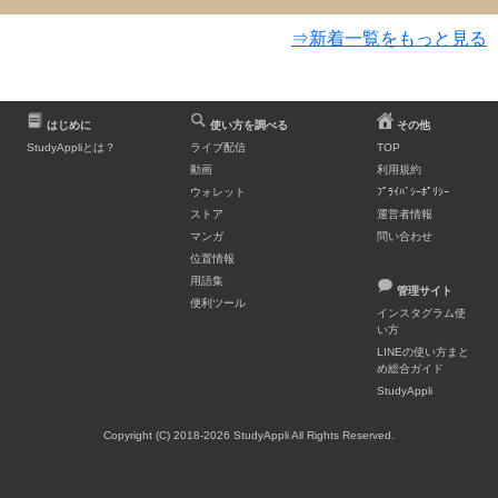
⇒新着一覧をもっと見る
はじめに
使い方を調べる
その他
StudyAppliとは？
ライブ配信
TOP
動画
利用規約
ウォレット
ﾌﾟﾗｲﾊﾞｼｰﾎﾟﾘｼｰ
ストア
運営者情報
マンガ
問い合わせ
位置情報
用語集
管理サイト
便利ツール
インスタグラム使
い方
LINEの使い方まと
め総合ガイド
StudyAppli
Copyright (C) 2018-2026 StudyAppli All Rights Reserved.