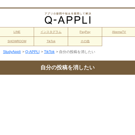
LINE
インスタグラム
PayPay
AbemaTV
SHOWROOM
TikTok
その他
StudyAppli
>
Q-APPLI
>
TikTok
>
自分の投稿を消したい
自分の投稿を消したい