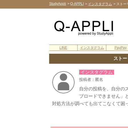
StudyAppli
>
Q-APPLI
>
インスタグラム
>
ストー
LINE
インスタグラム
PayPay
ストー
インスタグラム
投稿者：匿名
自分の投稿を、自分の
プロードできません」
対処方法が調べても出てこなくて困ってま