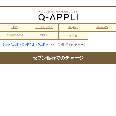
LINE
インスタグラム
PayPay
AbemaTV
SHOWROOM
TikTok
その他
StudyAppli
>
Q-APPLI
>
PayPay
>
セブン銀行でのチャージ
セブン銀行でのチャージ