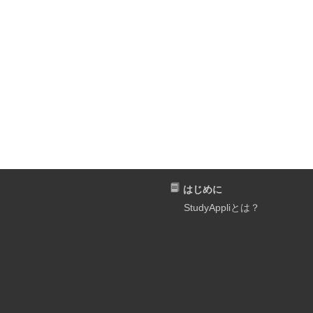
はじめに
StudyAppliとは？