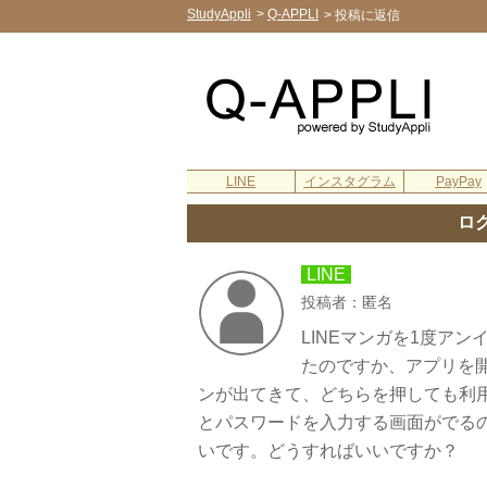
StudyAppli
>
Q-APPLI
>
投稿に返信
LINE
インスタグラム
PayPay
ロ
LINE
投稿者：匿名
LINEマンガを1度ア
たのですか、アプリを開
ンが出てきて、どちらを押しても利
とパスワードを入力する画面がでる
いです。どうすればいいですか？