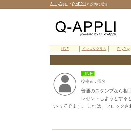
StudyAppli
>
Q-APPLI
>
投稿に返信
LINE
インスタグラム
PayPay
LINE
投稿者：匿名
普通のスタンプなら相
レゼントしようとする
いってでます。 これは、ブロックさ