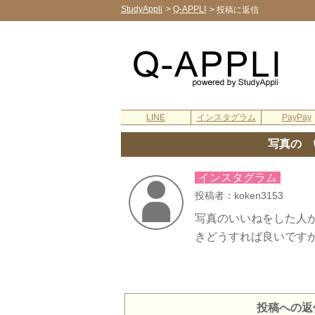
StudyAppli
>
Q-APPLI
>
投稿に返信
LINE
インスタグラム
PayPay
写真の 
インスタグラム
投稿者：koken3153
写真のいいねをした人
きどうすれば良いですか
投稿への返