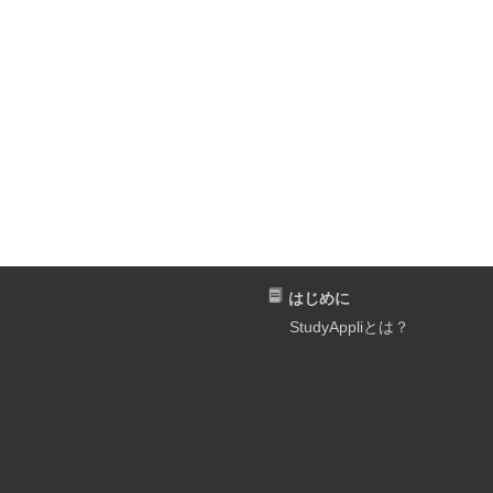
はじめに
StudyAppliとは？