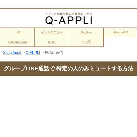
LINE
インスタグラム
PayPay
AbemaTV
SHOWROOM
TikTok
その他
StudyAppli
>
Q-APPLI
>
投稿に返信
グループLINE通話で 特定の人のみミュートする方法