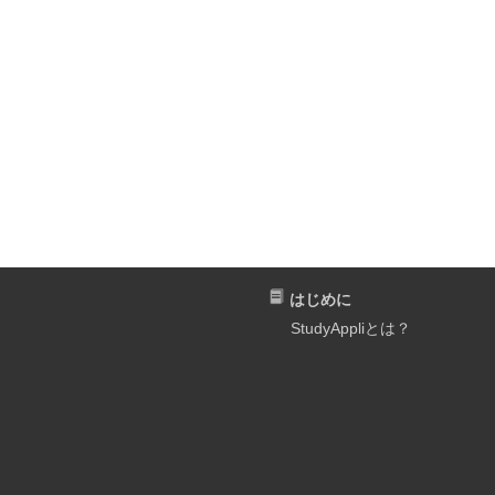
はじめに
StudyAppliとは？