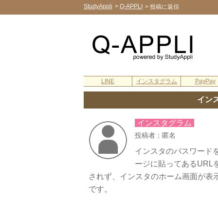
StudyAppli
>
Q-APPLI
>
投稿に返信
LINE
インスタグラム
PayPay
イン
インスタグラム
投稿者：匿名
インスタのパスワード
ージに貼ってあるUR
されず、インスタのホーム画面が表
です。