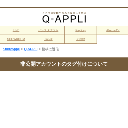
LINE
インスタグラム
PayPay
AbemaTV
SHOWROOM
TikTok
その他
StudyAppli
>
Q-APPLI
>
投稿に返信
非公開アカウントのタグ付けについて